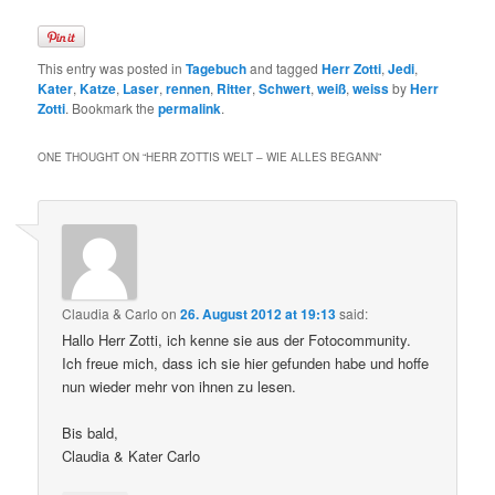
This entry was posted in
Tagebuch
and tagged
Herr Zotti
,
Jedi
,
Kater
,
Katze
,
Laser
,
rennen
,
Ritter
,
Schwert
,
weiß
,
weiss
by
Herr
Zotti
. Bookmark the
permalink
.
ONE THOUGHT ON “
HERR ZOTTIS WELT – WIE ALLES BEGANN
”
Claudia & Carlo
on
26. August 2012 at 19:13
said:
Hallo Herr Zotti, ich kenne sie aus der Fotocommunity.
Ich freue mich, dass ich sie hier gefunden habe und hoffe
nun wieder mehr von ihnen zu lesen.
Bis bald,
Claudia & Kater Carlo